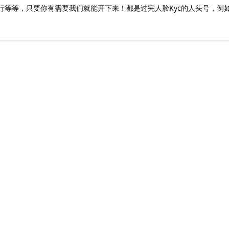
，只要你有需要我们就能开下来！都是过完人脸Kyc的人头号，例如Stripe，
Copyright©2017 - 2025 paybase.cn
Built with
since 2017 by
Folyd
Friends:
Geddle
|
Arrfounder
|
Aiberm.com
|
Meiguo.app