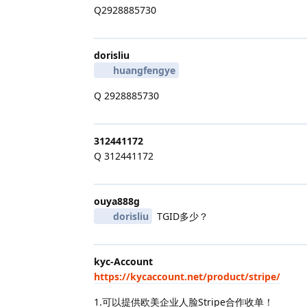
Q2928885730
dorisliu
huangfengye
Q 2928885730
312441172
Q 312441172
ouya888g
dorisliu
TGID多少？
kyc-Account
https://kycaccount.net/product/stripe/
​1.可以提供欧美企业人脸Stripe合作收单！